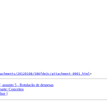
achments/20120108/586fde3c/attachment-0001.html
, assunto 5 - Rotulação de despesas
parte: Conceitos
thor ]