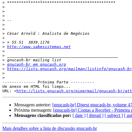
>
>
>
>
>
>
>
>
>
>
>
http://www.sabesistemas.net
>
>
>
>
gnucash-br em gnucash.org
>
https://lists.gnucash.org/mailman/listinfo/gnucash-br
>
>
-------------- Próxima Parte ----------

Um anexo em HTML foi limpo...

URL: <
http://lists.gnucash.org/pipermail/gnucash-br/att
Mensagem anterior:
[gnucash-br] Digest gnucash-br, volume 47
Próxima mensagem:
[gnucash-br] Contas a Receber - Primeira 
Mensagens classificadas por:
[ date ]
[ thread ]
[ subject ]
[ au
Mais detalhes sobre a lista de discussão gnucash-br