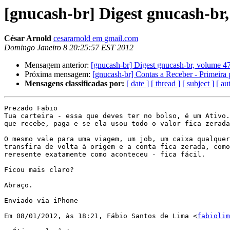
[gnucash-br] Digest gnucash-br,
César Arnold
cesararnold em gmail.com
Domingo Janeiro 8 20:25:57 EST 2012
Mensagem anterior:
[gnucash-br] Digest gnucash-br, volume 47
Próxima mensagem:
[gnucash-br] Contas a Receber - Primeira 
Mensagens classificadas por:
[ date ]
[ thread ]
[ subject ]
[ au
Prezado Fabio

Tua carteira - essa que deves ter no bolso, é um Ativo.
que recebe, paga e se ela usou todo o valor fica zerada
O mesmo vale para uma viagem, um job, um caixa qualquer
transfira de volta à origem e a conta fica zerada, como
reresente exatamente como aconteceu - fica fácil. 

Ficou mais claro?

Abraço. 

Enviado via iPhone

Em 08/01/2012, às 18:21, Fábio Santos de Lima <
fabiolim