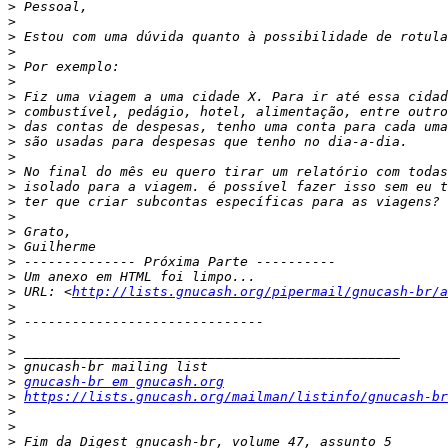
>
>
>
>
>
>
>
>
>
>
>
>
>
>
>
>
>
>
>
>
 URL: <
http://lists.gnucash.org/pipermail/gnucash-br/a
>
>
>
>
>
>
gnucash-br em gnucash.org
>
https://lists.gnucash.org/mailman/listinfo/gnucash-br
>
>
>