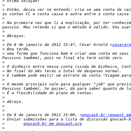
>
>
>
 Então, deixa ver se entendi: cria se uma conta de cai
>
>
 Na primeira vez que li a explicação, por ter conhecim
>
>
>
>
 Em 8 de janeiro de 2012 15:47, César Arnold <
cesararn
>
>
 uma forma que funciona bem é criar uma conta em seus 
>
>
>
>
>
>
 O mesmo princípio vale para qualquer "job" que precis
>
>
>
>
>
>
 Em 8 de janeiro de 2012 15:00, <
gnucash-br-request em
>
>
gnucash-br em gnucash.org
>