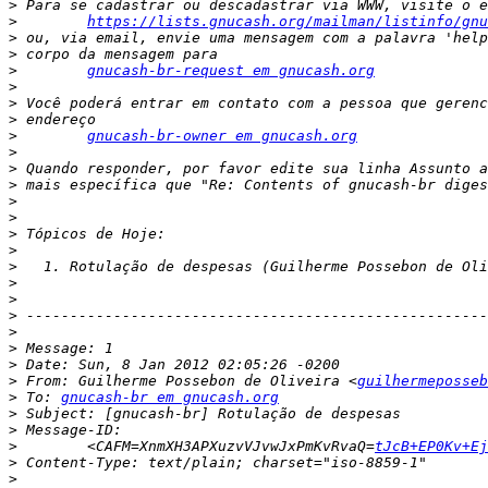
>
>
https://lists.gnucash.org/mailman/listinfo/gnu
>
>
>
gnucash-br-request em gnucash.org
>
>
>
>
gnucash-br-owner em gnucash.org
>
>
>
>
>
>
>
>
>
>
>
>
>
>
>
 From: Guilherme Possebon de Oliveira <
guilhermeposseb
>
 To: 
gnucash-br em gnucash.org
>
>
>
        <CAFM=XnmXH3APXuzvVJvwJxPmKvRvaQ=
tJcB+EP0Kv+Ej
>
>