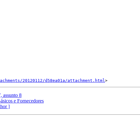
achments/20120112/d58ea01a/attachment.html
, assunto 8
Básicos e Fornecedores
thor ]