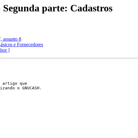
- Segunda parte: Cadastros
, assunto 8
Básicos e Fornecedores
thor ]
 artigo que

izando o GNUCASH.
