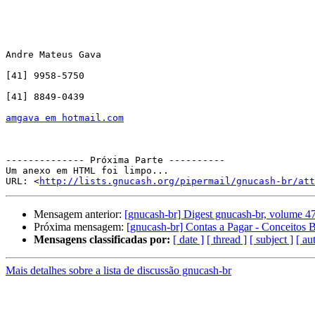
Andre Mateus Gava

[41] 9958-5750

[41] 8849-0439

amgava em hotmail.com
-------------- Próxima Parte ----------

Um anexo em HTML foi limpo...

URL: <
http://lists.gnucash.org/pipermail/gnucash-br/att
Mensagem anterior:
[gnucash-br] Digest gnucash-br, volume 47
Próxima mensagem:
[gnucash-br] Contas a Pagar - Conceitos 
Mensagens classificadas por:
[ date ]
[ thread ]
[ subject ]
[ au
Mais detalhes sobre a lista de discussão gnucash-br