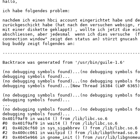
hallo,

ich habe folgendes problem:

nachdem ich einen hbci account eingerichtet habe und de
zurückgeschickt habe (hat nach den versuchen websign, r
mit einer diskette geklappt) , wollte ich jetzt die ein
abschliessen, aber jedesmal  wenn ich dies versuche  (f
connection window" zeigt den status an) stürzt gnucash 
bug buddy zeigt folgendes an:

-------------------------------------------------------
Backtrace was generated from '/usr/bin/guile-1.6'

(no debugging symbols found)...(no debugging symbols fo
debugging symbols found)...

(no debugging symbols found)...(no debugging symbols fo
debugging symbols found)...[New Thread 16384 (LWP 6365)
(no debugging symbols found)...(no debugging symbols fo
debugging symbols found)...

...

(no debugging symbols found)...(no debugging symbols fo
debugging symbols found)...

0x401f9af9 in wait4 () from /lib/libc.so.6

#0  0x401f9af9 in wait4 () from /lib/libc.so.6

#1  0x4026cf60 in sys_sigabbrev () from /lib/libc.so.6

#2  0x400cc061 in waitpid () from /lib/libpthread.so.0

#3  0x4045e966 in gnome_init () from /usr/lib/libgnomeu