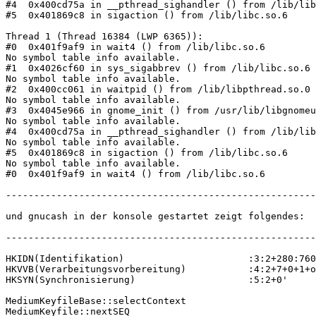
#4  0x400cd75a in __pthread_sighandler () from /lib/lib
#5  0x401869c8 in sigaction () from /lib/libc.so.6

Thread 1 (Thread 16384 (LWP 6365)):

#0  0x401f9af9 in wait4 () from /lib/libc.so.6

No symbol table info available.

#1  0x4026cf60 in sys_sigabbrev () from /lib/libc.so.6

No symbol table info available.

#2  0x400cc061 in waitpid () from /lib/libpthread.so.0

No symbol table info available.

#3  0x4045e966 in gnome_init () from /usr/lib/libgnomeu
No symbol table info available.

#4  0x400cd75a in __pthread_sighandler () from /lib/lib
No symbol table info available.

#5  0x401869c8 in sigaction () from /lib/libc.so.6

No symbol table info available.

#0  0x401f9af9 in wait4 () from /lib/libc.so.6

-------------------------------------------------------
und gnucash in der konsole gestartet zeigt folgendes:

-------------------------------------------------------
HKIDN(Identifikation)                      :3:2+280:760
HKVVB(Verarbeitungsvorbereitung)           :4:2+7+0+1+o
HKSYN(Synchronisierung)                    :5:2+0'

MediumKeyfileBase::selectContext

MediumKeyfile::nextSEQ
