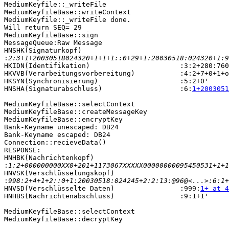
MediumKeyfile::_writeFile

MediumKeyfileBase::writeContext

MediumKeyfile::_writeFile done.

Will return SEQ= 29

MediumKeyfileBase::sign

MessageQueue:Raw Message

HNSHK(Signaturkopf)

:
HKIDN(Identifikation)                      :3:2+280:760
HKVVB(Verarbeitungsvorbereitung)           :4:2+7+0+1+o
HKSYN(Synchronisierung)                    :5:2+0'

HNSHA(Signaturabschluss)                   :6:
1+2003051
MediumKeyfileBase::selectContext

MediumKeyfileBase::createMessageKey

MediumKeyfileBase::encryptKey

Bank-Keyname unescaped: DB24

Bank-Keyname escaped: DB24

Connection::recieveData()

RESPONSE:

HNHBK(Nachrichtenkopf)

:
HNVSK(Verschlüsselungskopf)

:
HNVSD(Verschlüsselte Daten)                :999:
1+ at 4
HNHBS(Nachrichtenabschluss)                :9:1+1'

MediumKeyfileBase::selectContext

MediumKeyfileBase::decryptKey
