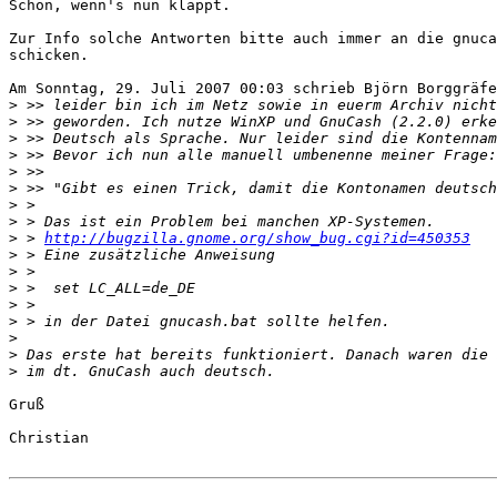
Schön, wenn's nun klappt.

Zur Info solche Antworten bitte auch immer an die gnuca
schicken.

Am Sonntag, 29. Juli 2007 00:03 schrieb Björn Borggräfe
>
>
>
>
>
>
>
>
>
 > 
http://bugzilla.gnome.org/show_bug.cgi?id=450353
>
>
>
>
>
>
>
>
Gruß

Christian
