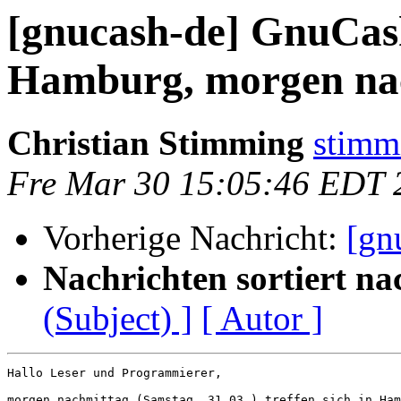
[gnucash-de] GnuCash
Hamburg, morgen na
Christian Stimming
stimm
Fre Mar 30 15:05:46 EDT 
Vorherige Nachricht:
[gn
Nachrichten sortiert na
(Subject) ]
[ Autor ]
Hallo Leser und Programmierer, 

morgen nachmittag (Samstag, 31.03.) treffen sich in Ham