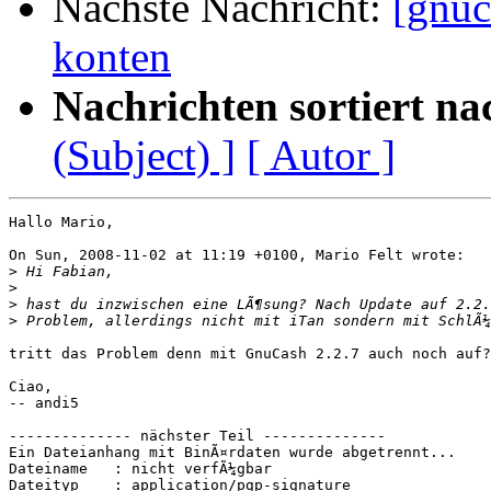
Nächste Nachricht:
[gnuc
konten
Nachrichten sortiert na
(Subject) ]
[ Autor ]
Hallo Mario,

On Sun, 2008-11-02 at 11:19 +0100, Mario Felt wrote:

>
>
>
>
tritt das Problem denn mit GnuCash 2.2.7 auch noch auf?

Ciao,

-- andi5

-------------- nächster Teil --------------

Ein Dateianhang mit BinÃ¤rdaten wurde abgetrennt...

Dateiname   : nicht verfÃ¼gbar

Dateityp    : application/pgp-signature
