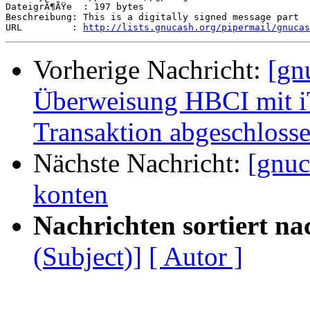
DateigrÃ¶ÃŸe  : 197 bytes

Beschreibung: This is a digitally signed message part

URL         : 
http://lists.gnucash.org/pipermail/gnucas
Vorherige Nachricht:
[gn
Überweisung HBCI mit iT
Transaktion abgeschloss
Nächste Nachricht:
[gnuc
konten
Nachrichten sortiert na
(Subject)]
[ Autor ]