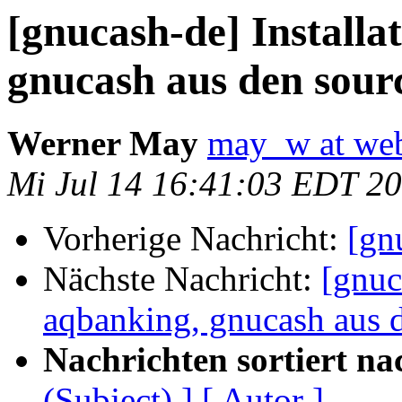
[gnucash-de] Installa
gnucash aus den sour
Werner May
may_w at we
Mi Jul 14 16:41:03 EDT 2
Vorherige Nachricht:
[gn
Nächste Nachricht:
[gnuc
aqbanking, gnucash aus 
Nachrichten sortiert na
(Subject) ]
[ Autor ]