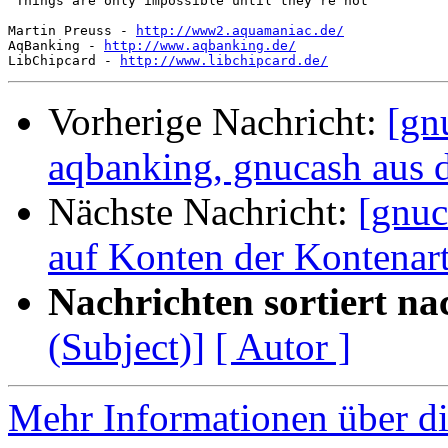
"Things are only impossible until they're not"

Martin Preuss - 
http://www2.aquamaniac.de/
AqBanking - 
http://www.aqbanking.de/
LibChipcard - 
http://www.libchipcard.de/
Vorherige Nachricht:
[gn
aqbanking, gnucash aus 
Nächste Nachricht:
[gnuc
auf Konten der Kontenar
Nachrichten sortiert na
(Subject)]
[ Autor ]
Mehr Informationen über di