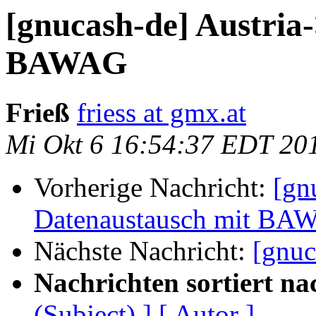
[gnucash-de] Austria
BAWAG
Frieß
friess at gmx.at
Mi Okt 6 16:54:37 EDT 20
Vorherige Nachricht:
[gn
Datenaustausch mit BA
Nächste Nachricht:
[gnuc
Nachrichten sortiert na
(Subject) ]
[ Autor ]