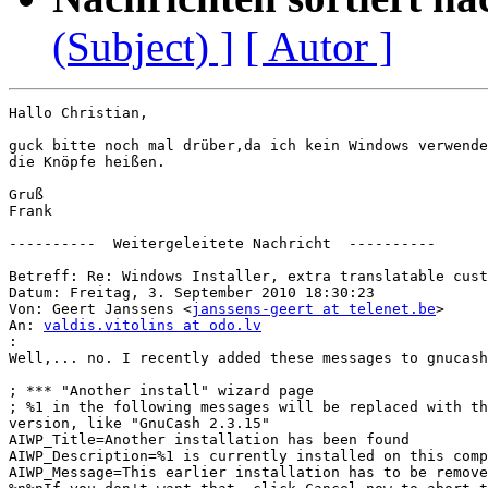
(Subject) ]
[ Autor ]
Hallo Christian,

guck bitte noch mal drüber,da ich kein Windows verwende
die Knöpfe heißen.

Gruß

Frank

----------  Weitergeleitete Nachricht  ----------

Betreff: Re: Windows Installer, extra translatable cust
Datum: Freitag, 3. September 2010 18:30:23

Von: Geert Janssens <
janssens-geert at telenet.be
>

An: 
valdis.vitolins at odo.lv
:
Well,... no. I recently added these messages to gnucash
; *** "Another install" wizard page

; %1 in the following messages will be replaced with th
version, like "GnuCash 2.3.15"

AIWP_Title=Another installation has been found

AIWP_Description=%1 is currently installed on this comp
AIWP_Message=This earlier installation has to be remove