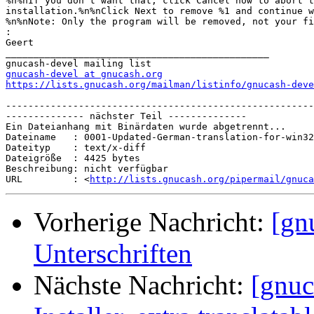
%n%nIf you don't want that, click Cancel now to abort t
installation.%n%nClick Next to remove %1 and continue w
%n%nNote: Only the program will be removed, not your fi
:
Geert

_______________________________________________

gnucash-devel at gnucash.org
https://lists.gnucash.org/mailman/listinfo/gnucash-deve
-------------------------------------------------------

-------------- nächster Teil --------------

Ein Dateianhang mit Binärdaten wurde abgetrennt...

Dateiname   : 0001-Updated-German-translation-for-win32
Dateityp    : text/x-diff

Dateigröße  : 4425 bytes

Beschreibung: nicht verfügbar

URL         : <
http://lists.gnucash.org/pipermail/gnuca
Vorherige Nachricht:
[gn
Unterschriften
Nächste Nachricht:
[gnuc