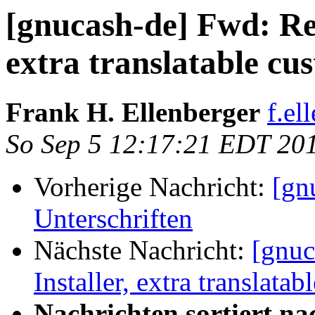
[gnucash-de] Fwd: Re
extra translatable cu
Frank H. Ellenberger
f.el
So Sep 5 12:17:21 EDT 20
Vorherige Nachricht:
[gn
Unterschriften
Nächste Nachricht:
[gnuc
Installer, extra translat
Nachrichten sortiert na