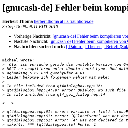
[gnucash-de] Fehler beim kompi
Herbert Thoma
herbert.thoma at iis.fraunhofer.de
Sa Sep 18 09:59:11 EDT 2010
Vorherige Nachricht:
[gnucash-de] Fehler beim kompilieren vo
Nächste Nachricht:
[gnucash-de] Fehler beim kompilieren von
Nachrichten sortiert nach:
[ Datum ]
[ Thema ]
[ Betreff (Sub
michael wrote:

>
>
>
>
>
>
>
>
<...>

>
>
>
>