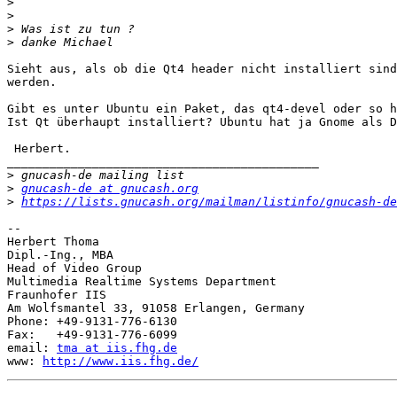
>
>
>
>
Sieht aus, als ob die Qt4 header nicht installiert sind
werden.

Gibt es unter Ubuntu ein Paket, das qt4-devel oder so h
Ist Qt überhaupt installiert? Ubuntu hat ja Gnome als D
 Herbert.

____________________________________________

>
>
gnucash-de at gnucash.org
>
https://lists.gnucash.org/mailman/listinfo/gnucash-de
-- 

Herbert Thoma

Dipl.-Ing., MBA

Head of Video Group

Multimedia Realtime Systems Department

Fraunhofer IIS

Am Wolfsmantel 33, 91058 Erlangen, Germany

Phone: +49-9131-776-6130

Fax:   +49-9131-776-6099

email: 
tma at iis.fhg.de
www: 
http://www.iis.fhg.de/