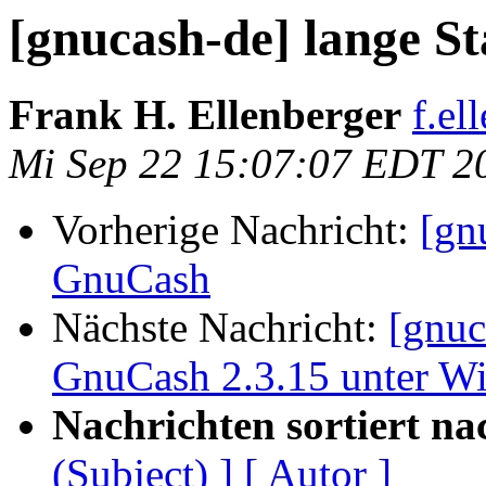
[gnucash-de] lange S
Frank H. Ellenberger
f.el
Mi Sep 22 15:07:07 EDT 2
Vorherige Nachricht:
[gn
GnuCash
Nächste Nachricht:
[gnuc
GnuCash 2.3.15 unter 
Nachrichten sortiert na
(Subject) ]
[ Autor ]