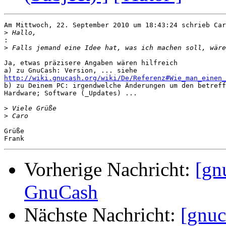
Am Mittwoch, 22. September 2010 um 18:43:24 schrieb Car
>
:
>
Ja, etwas präzisere Angaben wären hilfreich

http://wiki.gnucash.org/wiki/De/Referenz#Wie_man_einen_

b) zu Deinem PC: irgendwelche Änderungen um den betreff
Hardware; Software (_Updates) ...

>
>
Grüße

Vorherige Nachricht:
[gn
GnuCash
Nächste Nachricht:
[gnuc