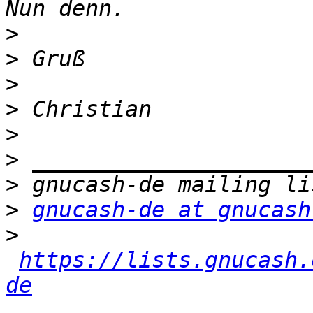
>
>
>
>
>
>
>
>
gnucash-de at gnucash
>
https://lists.gnucash.
de