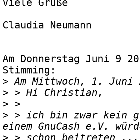
Viele Grüße

Claudia Neumann

Am Donnerstag Juni 9 20
Stimming:

>
>
>
>
 > ich bin zwar kein g
>