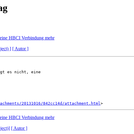
ag
 keine HBCI Verbindung mehr
ject) ]
[ Autor ]
gt es nicht, eine

achments/20131016/842cc14d/attachment.html
 keine HBCI Verbindung mehr
ject)]
[ Autor ]