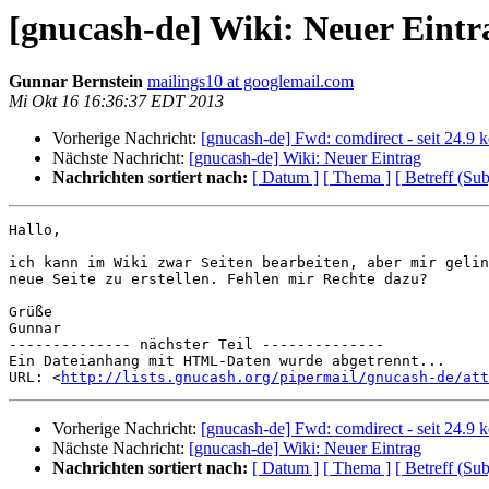
[gnucash-de] Wiki: Neuer Eintr
Gunnar Bernstein
mailings10 at googlemail.com
Mi Okt 16 16:36:37 EDT 2013
Vorherige Nachricht:
[gnucash-de] Fwd: comdirect - seit 24.9
Nächste Nachricht:
[gnucash-de] Wiki: Neuer Eintrag
Nachrichten sortiert nach:
[ Datum ]
[ Thema ]
[ Betreff (Sub
Hallo,

ich kann im Wiki zwar Seiten bearbeiten, aber mir gelin
neue Seite zu erstellen. Fehlen mir Rechte dazu?

Grüße

Gunnar

-------------- nächster Teil --------------

Ein Dateianhang mit HTML-Daten wurde abgetrennt...

URL: <
http://lists.gnucash.org/pipermail/gnucash-de/att
Vorherige Nachricht:
[gnucash-de] Fwd: comdirect - seit 24.9
Nächste Nachricht:
[gnucash-de] Wiki: Neuer Eintrag
Nachrichten sortiert nach:
[ Datum ]
[ Thema ]
[ Betreff (Sub