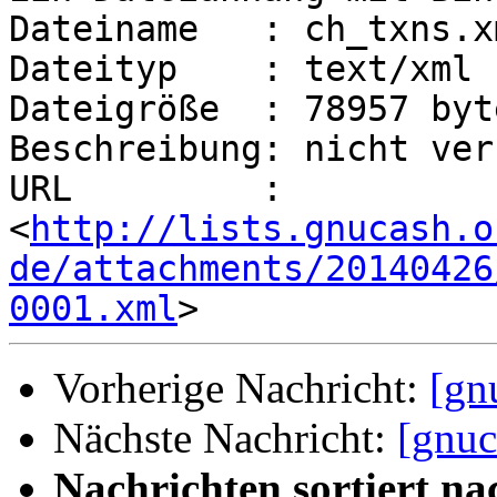
Dateiname   : ch_txns.xm
Dateityp    : text/xml

Dateigröße  : 78957 byte
Beschreibung: nicht ver
URL         : 
<
http://lists.gnucash.o
de/attachments/20140426
0001.xml
Vorherige Nachricht:
[gn
Nächste Nachricht:
[gnu
Nachrichten sortiert na