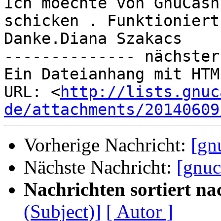
Ich moechte von GnuCash
schicken . Funktioniert
Danke.Diana Szakacs 		 	   		  

-------------- nächster
Ein Dateianhang mit HTM
URL: <
http://lists.gnuc
de/attachments/20140609
Vorherige Nachricht:
[gn
Nächste Nachricht:
[gnuc
Nachrichten sortiert na
(Subject)]
[ Autor ]