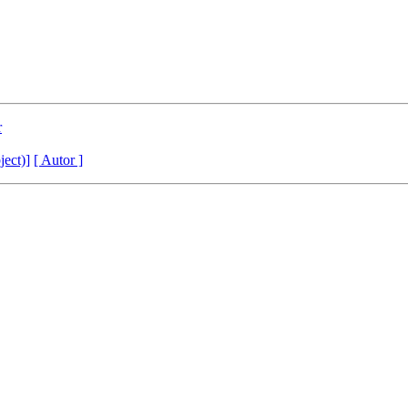
r
ject)]
[ Autor ]