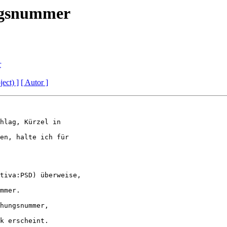
ngsnummer
r
ject) ]
[ Autor ]
hlag, Kürzel in 

en, halte ich für 

tiva:PSD) überweise,

mmer.

hungsnummer, 

k erscheint.
