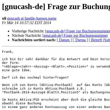
[gnucash-de] Frage zur Buchu
uli
gnucash at familie-hansen.name
Fr Mär 14 10:57:32 EDT 2014
Vorherige Nachricht:
[gnucash-de] Frage zur Buchungsnumme
Nächste Nachricht:
[gnucash-de] Frage zur Buchungsnummer
Nachrichten sortiert nach:
[ Datum ]
[ Thema ]
[ Betreff (Sub
Frank,

ich bin Dir sehr dankbar für die Antwort und Dein Vorsc
der Form:

"<Ablage><Jahr>-<Auszug>-<Blatt>.<Position>" zu verwend
eine gute Idee.

Darf ich das nochmal hinterfragen?

Wenn ich von Konto (Aktiva:Postbank)  auf das Konto (Ak
schreibe ich in Konto Aktiva:Postbank z.B.: 

"Postbank-2014-Auszug4-Blatt3.Position5" als Buchungsnu
Im Konto Aktiva:PSD erscheint aber doch die gleiche Buc
obwohl diese Buchung

in einem ganz anderen Kontoauszug von einer anderen Ban