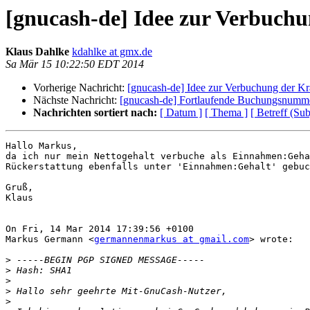
[gnucash-de] Idee zur Verbuch
Klaus Dahlke
kdahlke at gmx.de
Sa Mär 15 10:22:50 EDT 2014
Vorherige Nachricht:
[gnucash-de] Idee zur Verbuchung der K
Nächste Nachricht:
[gnucash-de] Fortlaufende Buchungsnumm
Nachrichten sortiert nach:
[ Datum ]
[ Thema ]
[ Betreff (Sub
Hallo Markus,

da ich nur mein Nettogehalt verbuche als Einnahmen:Geha
Rückerstattung ebenfalls unter 'Einnahmen:Gehalt' gebuc
Gruß,

Klaus

On Fri, 14 Mar 2014 17:39:56 +0100

Markus Germann <
germannenmarkus at gmail.com
> wrote:

>
>
>
>
>