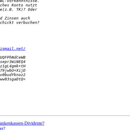
igmail.net/
rankenkassen-Dividente?
er?