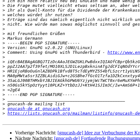
>
>
>
>
>
>
>
>
>
>
>
>
 Comment: Using GnuPG with Thunderbird - 
http://www.en
>
>
>
>
>
>
>
>
>
>
>
>
gnucash-de at gnucash.org
>
https://lists.gnucash.org/mailman/listinfo/gnucash-de
Vorherige Nachricht:
[gnucash-de] Idee zur Verbuchung der K
Nächste Nachricht:
[gnucash-de] Fortlaufende Buchungsnumm