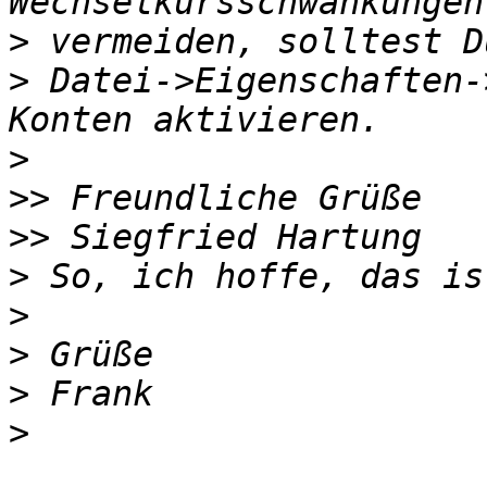
>
>
 Datei->Eigenschaften-
>
>>
>>
>
>
>
>
>