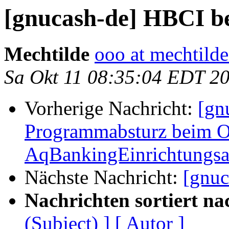
[gnucash-de] HBCI b
Mechtilde
ooo at mechtilde
Sa Okt 11 08:35:04 EDT 2
Vorherige Nachricht:
[gn
Programmabsturz beim O
AqBankingEinrichtungsas
Nächste Nachricht:
[gnuc
Nachrichten sortiert na
(Subject) ]
[ Autor ]