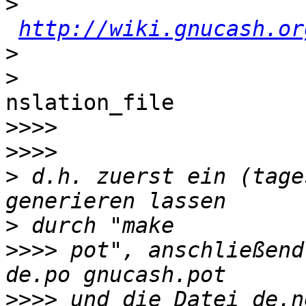
>
http://wiki.gnucash.or
>
>
nslation_file

>>>>
>>>>
>
 d.h. zuerst ein (tage
>
>>>>
 pot", anschließend
>>>>
 und die Datei de.n