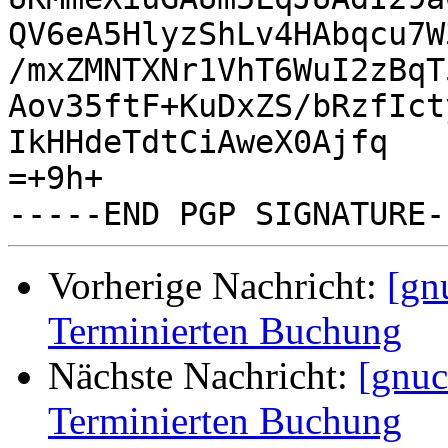
QV6eA5HlyzShLv4HAbqcu7W
/mxZMNTXNr1VhT6WuI2zBqT
Aov35ftF+KuDxZS/bRzfIct
IkHHdeTdtCiAweX0Ajfq

=+9h+

Vorherige Nachricht:
[gn
Terminierten Buchung
Nächste Nachricht:
[gnuc
Terminierten Buchung