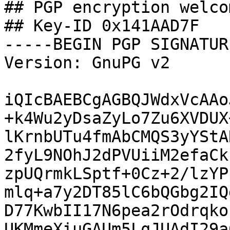
## PGP encryption welcom
## Key-ID 0x141AAD7F

-----BEGIN PGP SIGNATUR
Version: GnuPG v2

iQIcBAEBCgAGBQJWdxVcAAo
+k4Wu2yDsaZyLo7Zu6XVDUX
lKrnbUTu4fmAbCMQS3yYStA
2fyL9NOhJ2dPVUiiM2efaCk
zpUQrmkLSptf+0Cz+2/lzYP
mlq+a7y2DT85lC6bQGbg2IQ
D77KwbII17N6pea2rOdrqko
UKMmeXiuGAUm5LqJUAdI29a