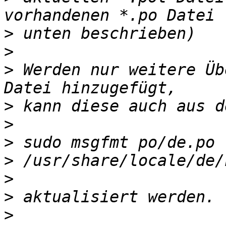
>
>
>
 Werden nur weitere Üb
>
>
>
>
>
>
>