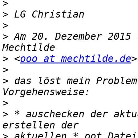
>
>
>
>
 Am 20. Dezember 2015 
>
 <
ooo at mechtilde.de
>
>
 das löst mein Problem
>
>
 * auschecken der aktu
>
 aktuellen *.pot Datei