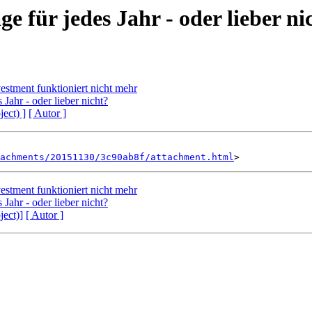
e für jedes Jahr - oder lieber ni
stment funktioniert nicht mehr
Jahr - oder lieber nicht?
ject) ]
[ Autor ]
achments/20151130/3c90ab8f/attachment.html
stment funktioniert nicht mehr
Jahr - oder lieber nicht?
ject)]
[ Autor ]