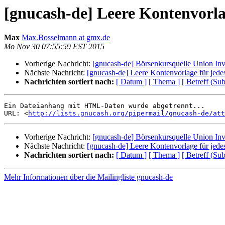
[gnucash-de] Leere Kontenvorlag
Max
Max.Bosselmann at gmx.de
Mo Nov 30 07:55:59 EST 2015
Vorherige Nachricht:
[gnucash-de] Börsenkursquelle Union Inve
Nächste Nachricht:
[gnucash-de] Leere Kontenvorlage für jedes 
Nachrichten sortiert nach:
[ Datum ]
[ Thema ]
[ Betreff (Sub
Ein Dateianhang mit HTML-Daten wurde abgetrennt...

URL: <
http://lists.gnucash.org/pipermail/gnucash-de/att
Vorherige Nachricht:
[gnucash-de] Börsenkursquelle Union Inve
Nächste Nachricht:
[gnucash-de] Leere Kontenvorlage für jedes 
Nachrichten sortiert nach:
[ Datum ]
[ Thema ]
[ Betreff (Sub
Mehr Informationen über die Mailingliste gnucash-de