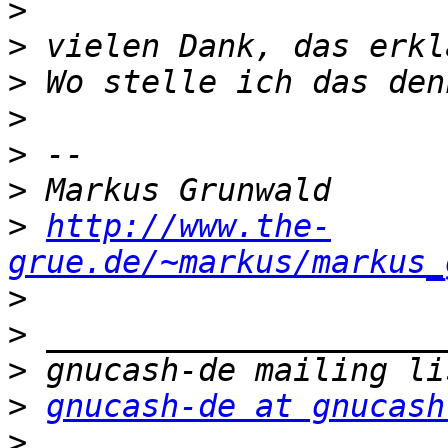
>
>
>
>
>
>
>
http://www.the-
grue.de/~markus/markus_
>
>
>
>
gnucash-de at gnucash
>