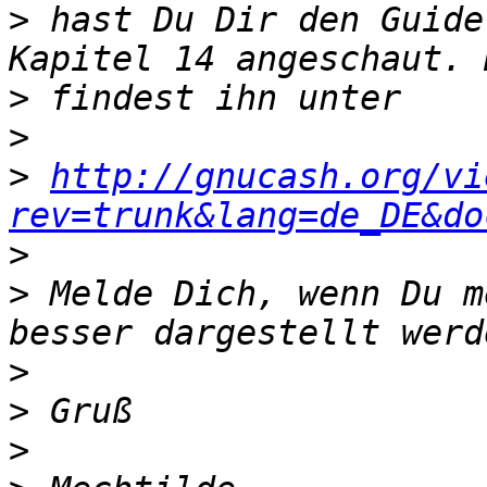
>
 hast Du Dir den Guide
>
>
>
http://gnucash.org/vi
rev=trunk&lang=de_DE&do
>
>
 Melde Dich, wenn Du m
>
>
>