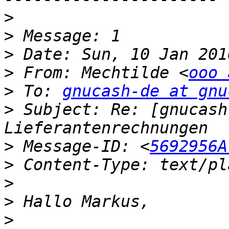
>
>
>
>
 From: Mechtilde <
ooo 
>
 To: 
gnucash-de at gnu
>
 Subject: Re: [gnucash
>
 Message-ID: <
5692956A
>
>
>
>