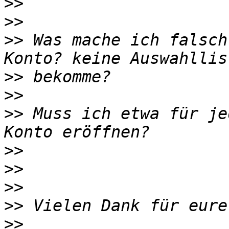
>>
>>
>>
 Was mache ich falsch
>>
>>
>>
 Muss ich etwa für je
>>
>>
>>
>>
>>