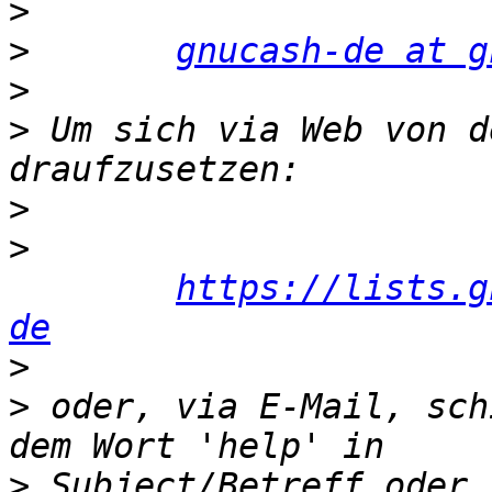
>
>
gnucash-de at g
>
>
 Um sich via Web von d
>
>
https://lists.g
de
>
>
 oder, via E-Mail, sch
>