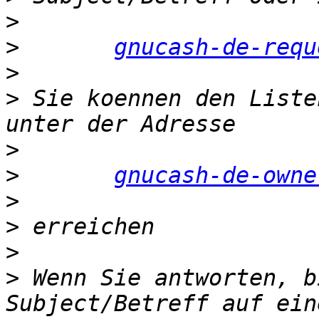
>
>
gnucash-de-requ
>
>
 Sie koennen den Liste
>
>
gnucash-de-owne
>
>
>
>
 Wenn Sie antworten, b