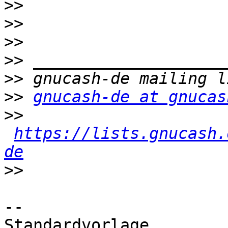
>>
>>
>>
>>
>>
>>
gnucash-de at gnucas
>>
https://lists.gnucash.
de
>>
-- 

Standardvorlage
