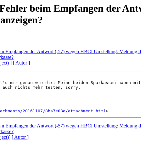
 Fehler beim Empfangen der Ant
anzeigen?
beim Empfangen der Antwort (-57) wegen HBCI Umstellung: Meldung d
rkasse?
ject) ]
[ Autor ]
t's mir genau wie dir: Meine beiden Sparkassen haben mit
 auch nichts mehr testen, sorry.

achments/20161107/8ba7e08e/attachment.html
beim Empfangen der Antwort (-57) wegen HBCI Umstellung: Meldung d
rkasse?
ject)]
[ Autor ]