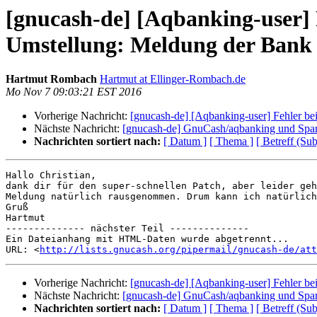
[gnucash-de] [Aqbanking-user]
Umstellung: Meldung der Bank 
Hartmut Rombach
Hartmut at Ellinger-Rombach.de
Mo Nov 7 09:03:21 EST 2016
Vorherige Nachricht:
[gnucash-de] [Aqbanking-user] Fehler 
Nächste Nachricht:
[gnucash-de] GnuCash/aqbanking und Spa
Nachrichten sortiert nach:
[ Datum ]
[ Thema ]
[ Betreff (Sub
Hallo Christian,

dank dir für den super-schnellen Patch, aber leider geh
Meldung natürlich rausgenommen. Drum kann ich natürlich
Gruß

Hartmut

-------------- nächster Teil --------------

Ein Dateianhang mit HTML-Daten wurde abgetrennt...

URL: <
http://lists.gnucash.org/pipermail/gnucash-de/att
Vorherige Nachricht:
[gnucash-de] [Aqbanking-user] Fehler 
Nächste Nachricht:
[gnucash-de] GnuCash/aqbanking und Spa
Nachrichten sortiert nach:
[ Datum ]
[ Thema ]
[ Betreff (Sub