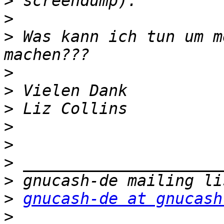
>
>
>
 Was kann ich tun um m
>
>
>
>
>
>
>
>
gnucash-de at gnucash
>