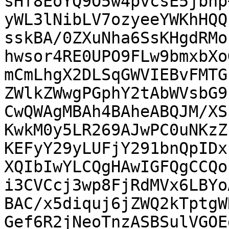
sHf8EoYQ9O5w4pvcsE5jbnp
yWL3lNibLV7ozyeeYWKhHQQ
sskBA/0ZXuNha6SsKHgdRMo
hwsor4RE0UPO9FLw9bmxbXo
mCmLhgX2DLSqGWVIEBvFMTG
ZWlkZWwgPGphY2tAbWVsbG9
CwQWAgMBAh4BAheABQJM/XS
KwkM0y5LR269AJwPC0uNKzZ
KEFyY29yLUFjY291bnQpIDx
XQIbIwYLCQgHAwIGFQgCCQo
i3CVCcj3wp8FjRdMVx6LBYo
BAC/x5diquj6jZWQ2kTptgW
Gef6R2jNeoTnzASBSulVGOE