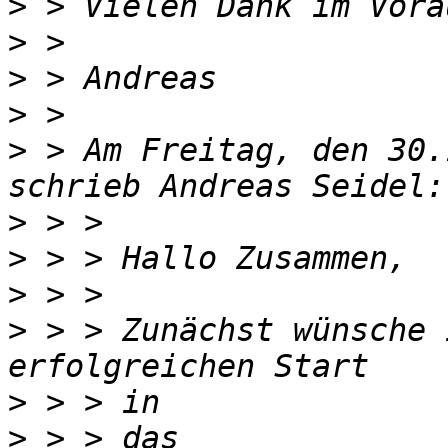
>
>
>
>
>
 > Am Freitag, den 30.
>
>
>
>
 > > Zunächst wünsche 
>
>