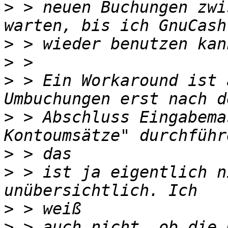
>
 > neuen Buchungen zwi
>
>
>
 > Ein Workaround ist 
>
 > Abschluss Eingabema
>
>
 > ist ja eigentlich n
>
>
 > auch nicht, ob die 