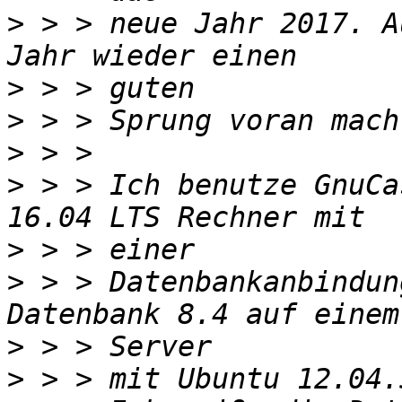
>
 > > neue Jahr 2017. A
>
>
>
>
 > > Ich benutze GnuCa
>
>
 > > Datenbankanbindun
>
>