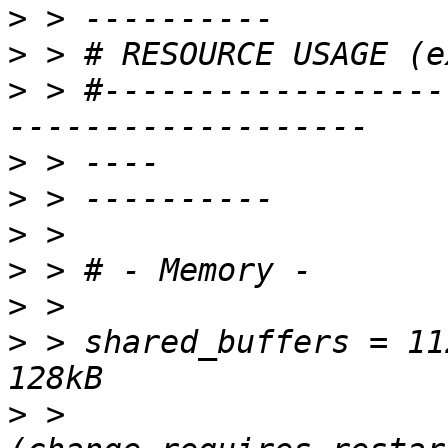
>
>
>
 > #------------------
>
>
>
>
>
>
 > shared_buffers = 11
>
 >                    