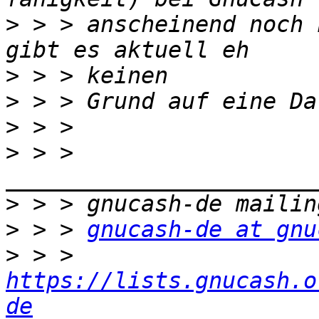
>
 > > anscheinend noch 
>
>
>
>
 > > 
>
>
 > > 
gnucash-de at gnu
>
 > > 
https://lists.gnucash.o
de