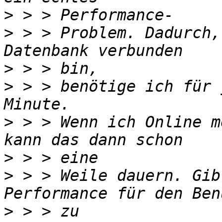
>
>
 > > Problem. Dadurch,
>
>
 > > benötige ich für 
>
 > > Wenn ich Online m
>
>
 > > Weile dauern. Gib
>