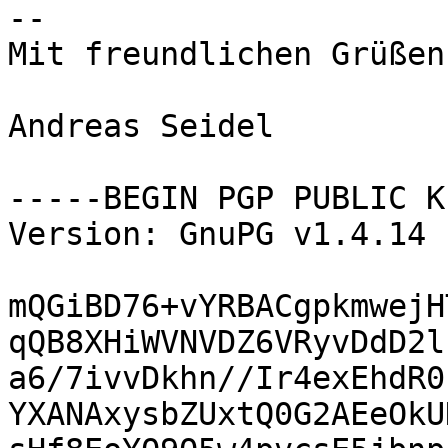
-- 

Mit freundlichen Grüßen,
Andreas Seidel

-----BEGIN PGP PUBLIC K
Version: GnuPG v1.4.14 
mQGiBD76+vYRBACgpkmwejH
qQB8XHiWVNVDZ6VRyvDdD2l
a6/7ivvDkhn//Ir4exEhdR0
YXANAxysbZUxtQ0G2AEeOkU