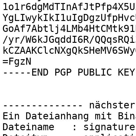
1o1r6dgMdTInAfJtPfp4X5U
YgLIwykIkI1uIgDgzUfpHvc
GoAf7Abtlj4LMb4HtCMtk91
/yr/W6kJGqddI6R/QQqsRQi
kCZAAKClcNXgQkSHeMV6SWy
=FgzN

-----END PGP PUBLIC KEY
-------------- nächster
Ein Dateianhang mit Bin
Dateiname   : signature.