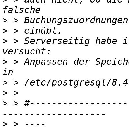
>
>
>
 > Serverseitig habe i
>
 > Anpassen der Speich
>
>
>
 > #------------------
>