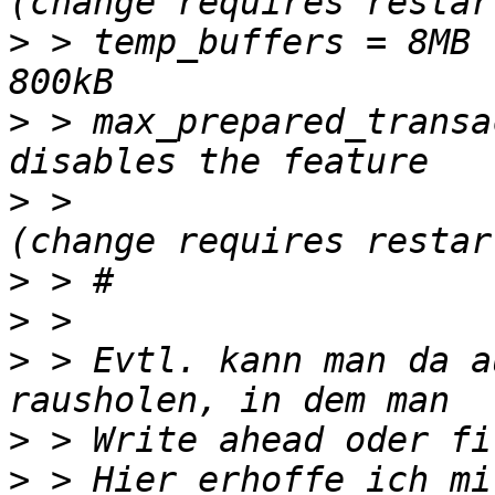
>
 > temp_buffers = 8MB 
>
 > max_prepared_transa
>
 >                    
>
>
>
 > Evtl. kann man da a
>
>
 > Hier erhoffe ich mi