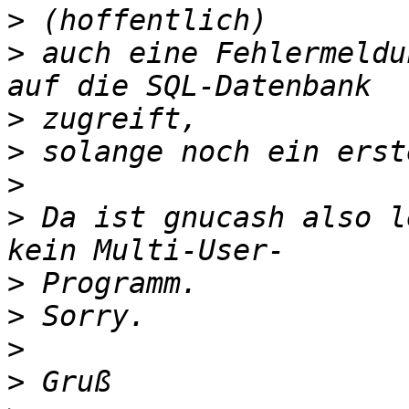
>
>
 auch eine Fehlermeldu
>
>
>
>
 Da ist gnucash also l
>
>
>
>