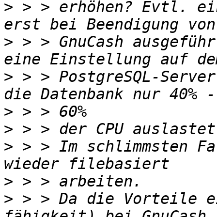
>
 > > erhöhen? Evtl. ei
>
 > > GnuCash ausgeführ
>
 > > PostgreSQL-Server
>
>
>
 > > Im schlimmsten Fa
>
>
 > > Da die Vorteile e