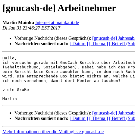
[gnucash-de] Arbeitnehmer
Martin Mainka
Internet at mainka-it.de
Di Jan 31 23:46:27 EST 2017
Vorherige Nachricht (dieses Gesprächs):
[gnucash-de] Jahresabs
Nachrichten sortiert nach:
[ Datum ]
[ Thema ]
[ Betreff (Sub
Hallo,

ich versuche gerade mit GnuCash Berichte über Arbeitneh
(Gehaltsbuchung, Sozialabgaben). Dabei habe ich das Pro
beim Bericht kein Konto auwählen kann, in dem nach Buch
wird. Die entsprechende Box bietet nichts an. Welche Ei
ich noch vornehmen, damit dort Konten auftauchen?

viele Grüße

Vorherige Nachricht (dieses Gesprächs):
[gnucash-de] Jahresabs
Nachrichten sortiert nach:
[ Datum ]
[ Thema ]
[ Betreff (Sub
Mehr Informationen über die Mailingliste gnucash-de