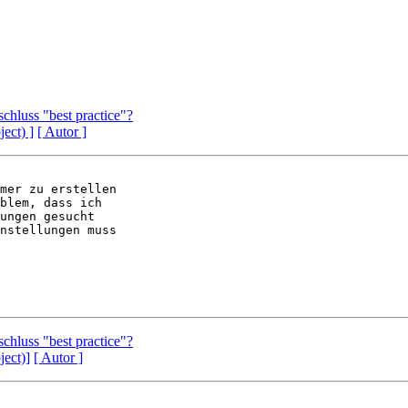
chluss "best practice"?
ject) ]
[ Autor ]
mer zu erstellen

blem, dass ich

ungen gesucht

nstellungen muss

chluss "best practice"?
ject)]
[ Autor ]