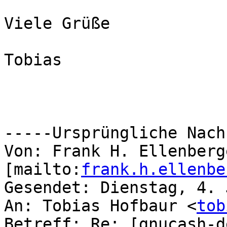
Viele Grüße

Tobias

-----Ursprüngliche Nach
Von: Frank H. Ellenberge
[mailto:
frank.h.ellenbe
Gesendet: Dienstag, 4. 
An: Tobias Hofbaur <
tob
Betreff: Re: [gnucash-d