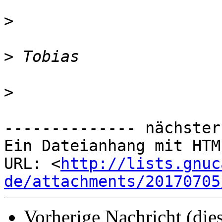
>
>
>
-------------- nächster
Ein Dateianhang mit HTM
URL: <
http://lists.gnuc
de/attachments/20170705
Vorherige Nachricht (die