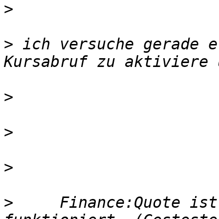
>
>
 ich versuche gerade e
>
>
>
>
     Finance:Quote ist