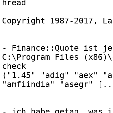
hread

Copyright 1987-2017, La
- Finance::Quote ist je
C:\Program Files (x86)\
check

("1.45" "adig" "aex" "a
"amfiindia" "asegr" [...