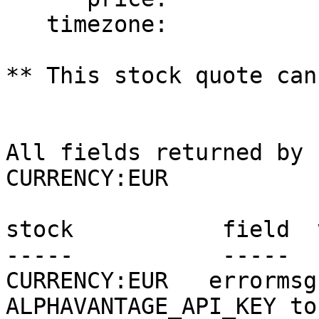
   timezone:                      <=== optional

** This stock quote can
All fields returned by 
CURRENCY:EUR

stock           field  
-----           -----  
CURRENCY:EUR   errormsg
ALPHAVANTAGE_API_KEY to