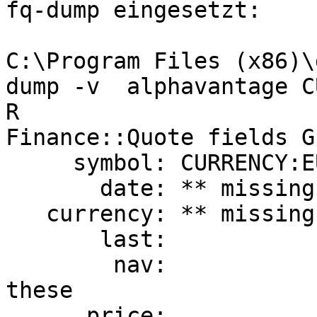
fq-dump eingesetzt:

C:\Program Files (x86)\
dump -v  alphavantage C
R

Finance::Quote fields G
     symbol: CURRENCY:EUR (deduced) <=== required

       date: ** missing **        <=== recommended

   currency: ** missing **        <=== required

       last:                      <=\

        nav:                      <=== one of 
these

      price:                      <=/
