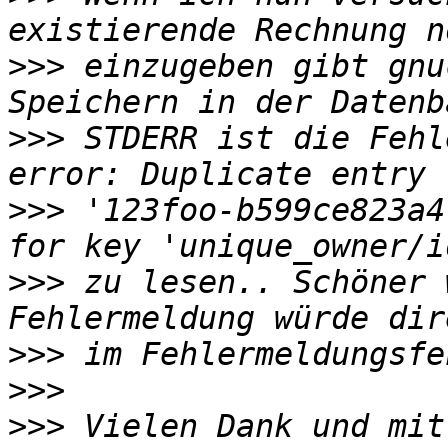
>>>
 einzugeben gibt gnu
>>>
 STDERR ist die Fehl
>>>
 '123foo-b599ce823a4
>>>
 zu lesen.. Schöner 
>>>
>>>
>>>