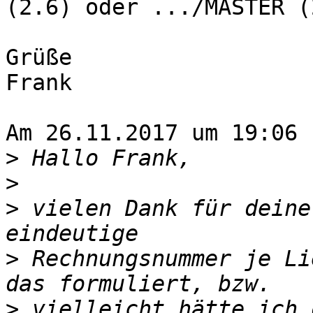
(2.6) oder .../MASTER (
Grüße

Frank

Am 26.11.2017 um 19:06 
>
>
>
 vielen Dank für deine
>
 Rechnungsnummer je Li
>
 vielleicht hätte ich d