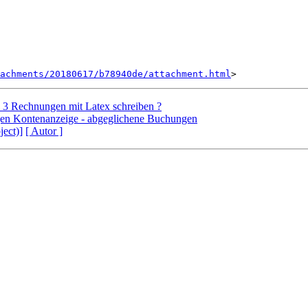
achments/20180617/b78940de/attachment.html
 3 Rechnungen mit Latex schreiben ?
gen Kontenanzeige - abgeglichene Buchungen
ject)]
[ Autor ]