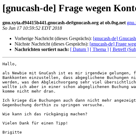
[gnucash-de] Frage wegen Kont
gnu.xyta.d94415b441.gnucash-de#gnucash.org at ob.0sg.net
gnu.
So Jun 17 10:59:52 EDT 2018
Vorherige Nachricht (dieses Gesprächs):
[gnucash-de] Gnucash
Nächste Nachricht (dieses Gesprächs):
[gnucash-de] Frage we
Nachrichten sortiert nach:
[ Datum ]
[ Thema ]
[ Betreff (Sub
Hallo,

als Newbie mit GnuCash ist es mir irgendwie gelungen, f
Bankkonten einzustellen, dass abgeglichene Buchungen ni
werden, was den Abgleichvorgang sehr viel übersichtlich
wollte ich aber in einer schon abgeglichenen Buchung wa
komme nicht mehr dran.

Ich kriege die Buchungen auch dann nicht mehr angezeigt
Gegenbuchung dorthin zu springen versuche.

Wie kann ich das rückgängig machen?

Vielen Dank für einen Tipp!

Brigitte
