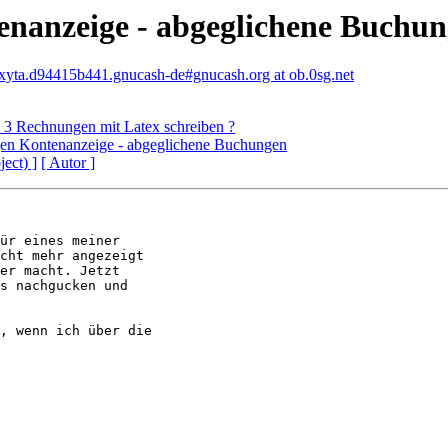
enanzeige - abgeglichene Buchu
xyta.d94415b441.gnucash-de#gnucash.org at ob.0sg.net
 3 Rechnungen mit Latex schreiben ?
gen Kontenanzeige - abgeglichene Buchungen
ject) ]
[ Autor ]
ür eines meiner

cht mehr angezeigt

er macht. Jetzt

s nachgucken und

, wenn ich über die
