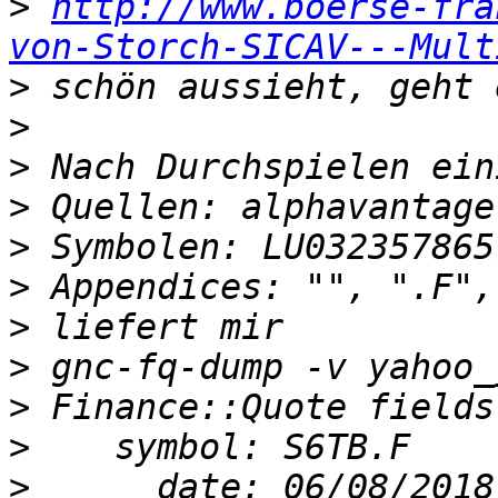
>
http://www.boerse-fra
von-Storch-SICAV---Mult
>
>
>
>
>
>
>
>
>
>
>