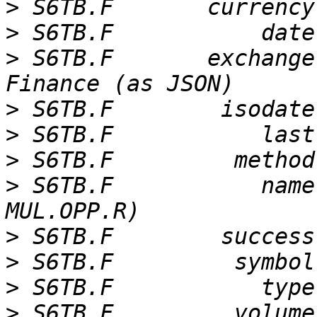
>
>
>
 S6TB.F       exchange
>
>
>
>
 S6TB.F           name
>
>
>
>