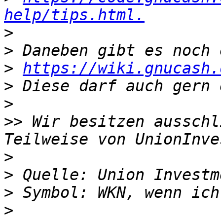
help/tips.html.
>
>
>
https://wiki.gnucash.
>
>
>>
 Wir besitzen ausschl
>
>
>
>