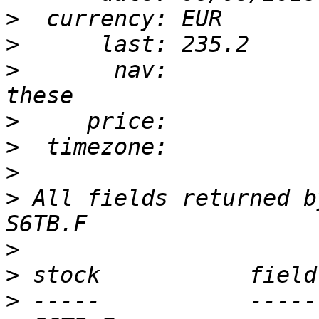
>
>
>
       nav:           
>
>
>
>
 All fields returned b
>
>
>