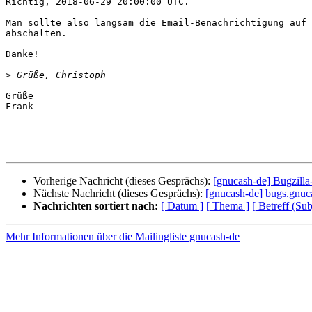
Richtig, 2018-06-29 20:00:00 UTC.

Man sollte also langsam die Email-Benachrichtigung auf 
abschalten.

Danke!

>
Grüße

Frank

Vorherige Nachricht (dieses Gesprächs):
[gnucash-de] Bugzill
Nächste Nachricht (dieses Gesprächs):
[gnucash-de] bugs.gnuca
Nachrichten sortiert nach:
[ Datum ]
[ Thema ]
[ Betreff (Sub
Mehr Informationen über die Mailingliste gnucash-de