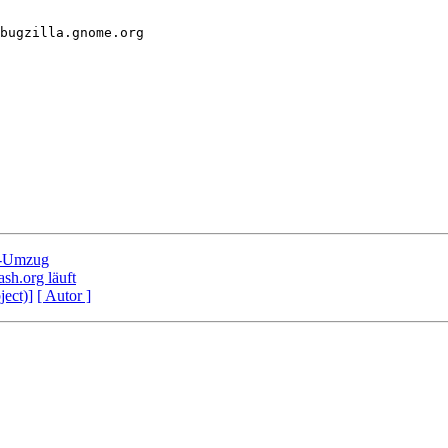
bugzilla.gnome.org 

a-Umzug
sh.org läuft
ject)]
[ Autor ]