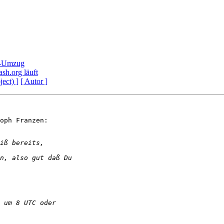
a-Umzug
sh.org läuft
ject) ]
[ Autor ]
oph Franzen:
