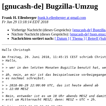
[gnucash-de] Bugzilla-Umzug
Frank H. Ellenberger
frank.h.ellenberger at gmail.com
Fr Jun 29 13:18:14 EDT 2018
Vorherige Nachricht (dieses Gesprächs):
[gnucash-de] Bugzill
Nächste Nachricht (dieses Gesprächs):
[gnucash-de] bugs.gnuca
Nachrichten sortiert nach:
[ Datum ]
[ Thema ]
[ Betreff (Sub
Hallo Christoph

Am Freitag, 29. Juni 2018, 11:45:15 CEST schrieb Christ
>
>
>
>
>
>
>
>
>
>
>
>