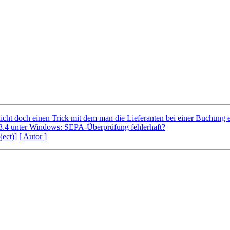
nicht doch einen Trick mit dem man die Lieferanten bei einer Buchung 
3.4 unter Windows: SEPA-Überprüfung fehlerhaft?
ject)]
[ Autor ]