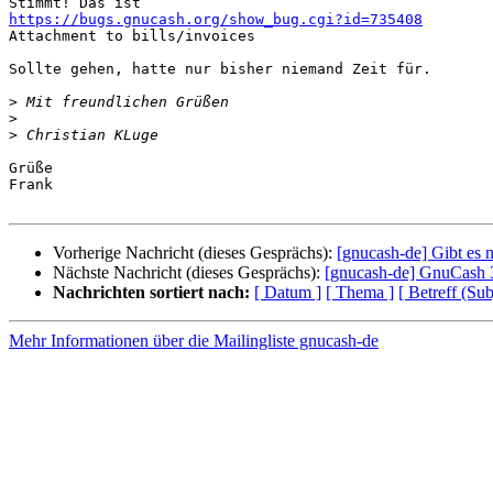
https://bugs.gnucash.org/show_bug.cgi?id=735408

Attachment to bills/invoices

Sollte gehen, hatte nur bisher niemand Zeit für.

>
>
>
Grüße

Frank

Vorherige Nachricht (dieses Gesprächs):
[gnucash-de] Gibt es 
Nächste Nachricht (dieses Gesprächs):
[gnucash-de] GnuCash 
Nachrichten sortiert nach:
[ Datum ]
[ Thema ]
[ Betreff (Sub
Mehr Informationen über die Mailingliste gnucash-de