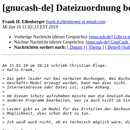
[gnucash-de] Dateizuordnung b
Frank H. Ellenberger
frank.h.ellenberger at gmail.com
Mi Jan 16 11:02:13 EST 2019
Vorherige Nachricht (dieses Gesprächs):
[gnucash-de] Gibt es 
Nächste Nachricht (dieses Gesprächs):
[gnucash-de] GnuCash 
Nachrichten sortiert nach:
[ Datum ]
[ Thema ]
[ Betreff (Sub
Am 15.01.19 um 20:24 schrieb Christian Kluge:

>
:
>
>
>
>
>
>
>
>
>
>
>