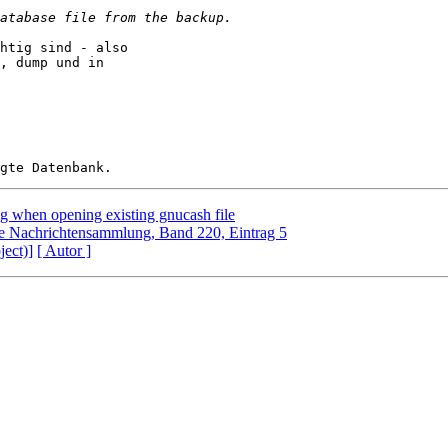
htig sind - also 

, dump und in 

ug when opening existing gnucash file
e Nachrichtensammlung, Band 220, Eintrag 5
ject)]
[ Autor ]