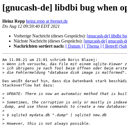
[gnucash-de] libdbi bug when op
Heinz Repp
heinz.repp at freenet.de
Do Aug 12 09:59:40 EDT 2021
Vorherige Nachricht (dieses Gesprächs):
[gnucash-de] libdbi b
Nächste Nachricht (dieses Gesprächs):
[gnucash-de] gnucash-d
Nachrichten sortiert nach:
[ Datum ]
[ Thema ]
[ Betreff (Sub
Am 11.08.21 um 21:01 schrieb Boris Blazej:

>
>
>
Das weißt darauf hin, dass die Datenbank stark beschädi
Stackoverflow hat dazu:

>
>
>
 Sometimes, the corruption is only or mostly in indexe
>
>
>
>