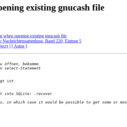
ening existing gnucash file
ug when opening existing gnucash file
e Nachrichtensammlung, Band 220, Eintrag 5
ject) ]
[ Autor ]
gt ist. 

s, in which case it would be possible to get some or mos