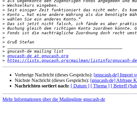
>
>
>
>
>
>
>
>
>
>
>
>
>
gnucash-de at gnucash.org
>
https://lists.gnucash.org/mailman/listinfo/gnucash-de
Vorherige Nachricht (dieses Gesprächs):
[gnucash-de] Import
Nächste Nachricht (dieses Gesprächs):
[gnucash-de] Abfrage K
Nachrichten sortiert nach:
[ Datum ]
[ Thema ]
[ Betreff (Sub
Mehr Informationen über die Mailingliste gnucash-de