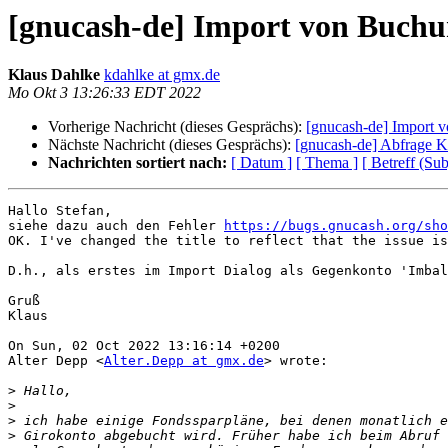
[gnucash-de] Import von Buch
Klaus Dahlke
kdahlke at gmx.de
Mo Okt 3 13:26:33 EDT 2022
Vorherige Nachricht (dieses Gesprächs):
[gnucash-de] Import
Nächste Nachricht (dieses Gesprächs):
[gnucash-de] Abfrage K
Nachrichten sortiert nach:
[ Datum ]
[ Thema ]
[ Betreff (Sub
Hallo Stefan,

siehe dazu auch den Fehler 
https://bugs.gnucash.org/sho
OK. I've changed the title to reflect that the issue is
D.h., als erstes im Import Dialog als Gegenkonto 'Imbal
Gruß

Klaus

On Sun, 02 Oct 2022 13:16:14 +0200

Alter Depp <
Alter.Depp at gmx.de
> wrote:

>
>
>
>