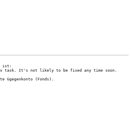
 ist:

x task. It's not likely to be fixed any time soon.

te Ggegenkonto (Fonds).
