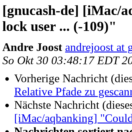
[gnucash-de] [iMac/a
lock user ... (-109)"
Andre Joost
andrejoost at
So Okt 30 03:48:17 EDT 2
Vorherige Nachricht (die
Relative Pfade zu gescan
Nächste Nachricht (diese
[iMac/aqbanking] "Could n
Nachrichten sortiert na