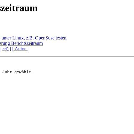
szeitraum
s unter Linux, z.B. OpenSuse testen
rung Berichtszeitraum
ject) ]
[ Autor ]
 Jahr gewählt. 
