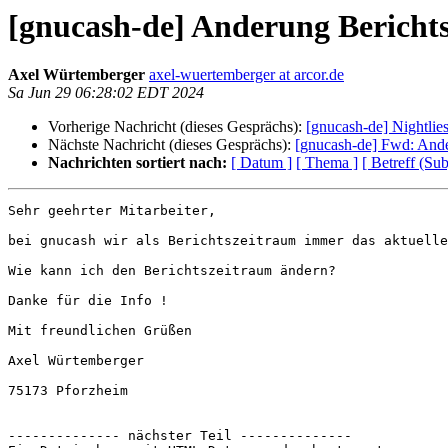
[gnucash-de] Anderung Bericht
Axel Würtemberger
axel-wuertemberger at arcor.de
Sa Jun 29 06:28:02 EDT 2024
Vorherige Nachricht (dieses Gesprächs):
[gnucash-de] Nightlie
Nächste Nachricht (dieses Gesprächs):
[gnucash-de] Fwd: Ande
Nachrichten sortiert nach:
[ Datum ]
[ Thema ]
[ Betreff (Sub
Sehr geehrter Mitarbeiter, 

bei gnucash wir als Berichtszeitraum immer das aktuelle
Wie kann ich den Berichtszeitraum ändern?

Danke für die Info !

Mit freundlichen Grüßen

Axel Würtemberger

75173 Pforzheim

-------------- nächster Teil --------------
