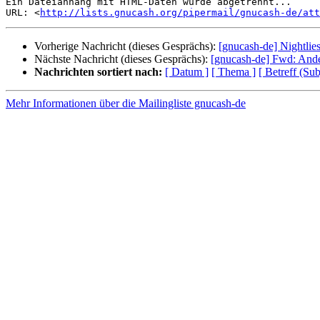
Ein Dateianhang mit HTML-Daten wurde abgetrennt...

URL: <
http://lists.gnucash.org/pipermail/gnucash-de/at
Vorherige Nachricht (dieses Gesprächs):
[gnucash-de] Nightlie
Nächste Nachricht (dieses Gesprächs):
[gnucash-de] Fwd: Ande
Nachrichten sortiert nach:
[ Datum ]
[ Thema ]
[ Betreff (Sub
Mehr Informationen über die Mailingliste gnucash-de