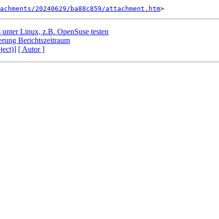
tachments/20240629/ba88c859/attachment.htm
s unter Linux, z.B. OpenSuse testen
rung Berichtszeitraum
ject)]
[ Autor ]