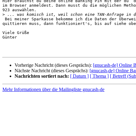
Hier brauchst du deine online Banking PIn mit der du  d
im Browser anmeldest. Dann musst du die möglichen Metho
923 auswählen.

>
 Bei meiner Sparkasse bekomme ich die Daten der Überweisung angezeigt, die ich 

quittieren muss, dann funktioniert's, bis auf siehe obe
Viele Grüße 

Günter

Vorherige Nachricht (dieses Gesprächs):
[gnucash-de] Online 
Nächste Nachricht (dieses Gesprächs):
[gnucash-de] Online Ba
Nachrichten sortiert nach:
[ Datum ]
[ Thema ]
[ Betreff (Sub
Mehr Informationen über die Mailingliste gnucash-de