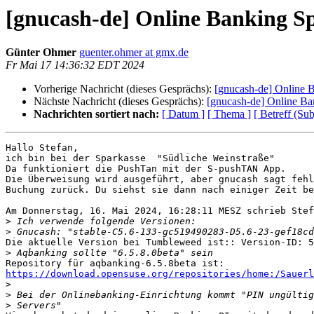
[gnucash-de] Online Banking S
Günter Ohmer
guenter.ohmer at gmx.de
Fr Mai 17 14:36:32 EDT 2024
Vorherige Nachricht (dieses Gesprächs):
[gnucash-de] Online 
Nächste Nachricht (dieses Gesprächs):
[gnucash-de] Online Ba
Nachrichten sortiert nach:
[ Datum ]
[ Thema ]
[ Betreff (Sub
Hallo Stefan,

ich bin bei der Sparkasse  "Südliche Weinstraße"

Da funktioniert die PushTan mit der S-pushTAN App.

Die Überweisung wird ausgeführt, aber gnucash sagt fehl
Buchung zurück. Du siehst sie dann nach einiger Zeit be
Am Donnerstag, 16. Mai 2024, 16:28:11 MESZ schrieb Stef
>
>
Die aktuelle Version bei Tumbleweed ist:: Version-ID: 5
>
https://download.opensuse.org/repositories/home:/Sauerl

>
>
>