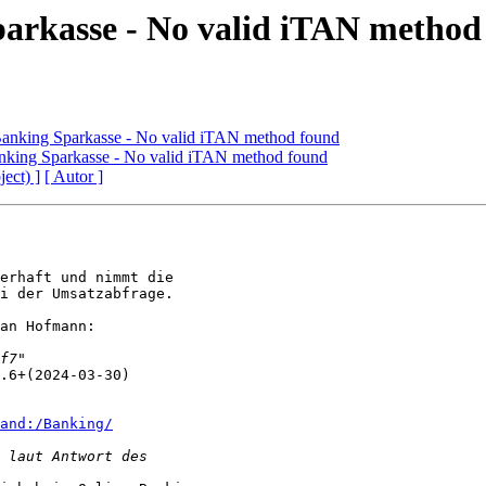
parkasse - No valid iTAN method
Banking Sparkasse - No valid iTAN method found
nking Sparkasse - No valid iTAN method found
ject) ]
[ Autor ]
erhaft und nimmt die 

i der Umsatzabfrage.

an Hofmann:

.6+(2024-03-30)

and:/Banking/