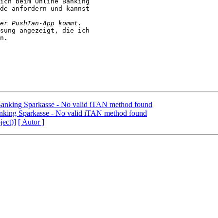
ich beim Online Banking 

de anfordern und kannst 

n.

Banking Sparkasse - No valid iTAN method found
nking Sparkasse - No valid iTAN method found
ject)]
[ Autor ]