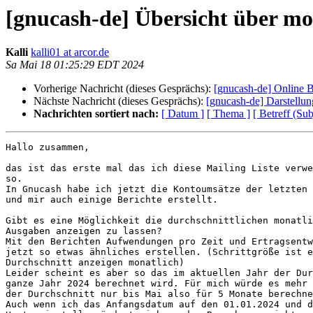
[gnucash-de] Übersicht über m
Kalli
kalli01 at arcor.de
Sa Mai 18 01:25:29 EDT 2024
Vorherige Nachricht (dieses Gesprächs):
[gnucash-de] Online 
Nächste Nachricht (dieses Gesprächs):
[gnucash-de] Darstellu
Nachrichten sortiert nach:
[ Datum ]
[ Thema ]
[ Betreff (Sub
Hallo zusammen,

das ist das erste mal das ich diese Mailing Liste verwe
so.

In Gnucash habe ich jetzt die Kontoumsätze der letzten 
und mir auch einige Berichte erstellt.

Gibt es eine Möglichkeit die durchschnittlichen monatli
Ausgaben anzeigen zu lassen?

Mit den Berichten Aufwendungen pro Zeit und Ertragsentw
jetzt so etwas ähnliches erstellen. (Schrittgröße ist e
Durchschnitt anzeigen monatlich)

Leider scheint es aber so das im aktuellen Jahr der Dur
ganze Jahr 2024 berechnet wird. Für mich würde es mehr 
der Durchschnitt nur bis Mai also für 5 Monate berechne
Auch wenn ich das Anfangsdatum auf den 01.01.2024 und d