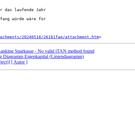
r das laufende Jahr

fang würde wäre für

tachments/20240518/261b1fae/attachment.htm
Banking Sparkasse - No valid iTAN method found
ng Diagramm Eigenkapital (Liniendiagramm)
ject)]
[ Autor ]