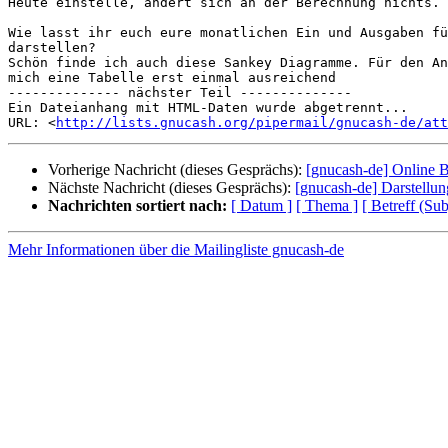
Heute einstelle, ändert sich an der Berechnung nichts.

Wie lasst ihr euch eure monatlichen Ein und Ausgaben fü
darstellen?

Schön finde ich auch diese Sankey Diagramme. Für den An
mich eine Tabelle erst einmal ausreichend

-------------- nächster Teil --------------

Ein Dateianhang mit HTML-Daten wurde abgetrennt...

URL: <
http://lists.gnucash.org/pipermail/gnucash-de/at
Vorherige Nachricht (dieses Gesprächs):
[gnucash-de] Online 
Nächste Nachricht (dieses Gesprächs):
[gnucash-de] Darstellu
Nachrichten sortiert nach:
[ Datum ]
[ Thema ]
[ Betreff (Sub
Mehr Informationen über die Mailingliste gnucash-de