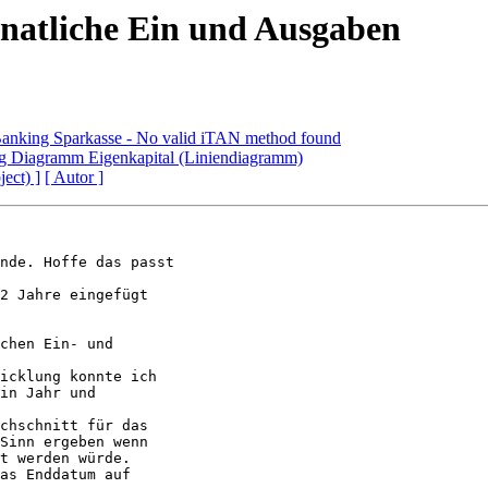
onatliche Ein und Ausgaben
Banking Sparkasse - No valid iTAN method found
ng Diagramm Eigenkapital (Liniendiagramm)
ject) ]
[ Autor ]
nde. Hoffe das passt

2 Jahre eingefügt

chen Ein- und

icklung konnte ich

in Jahr und

chschnitt für das

Sinn ergeben wenn

t werden würde.

as Enddatum auf
