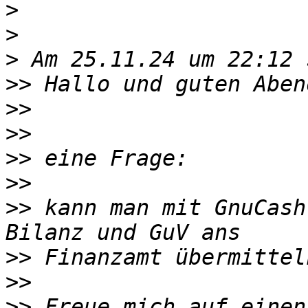
>
>
>
>>
>>
>>
>>
>>
>>
 kann man mit GnuCash
>>
>>
>>