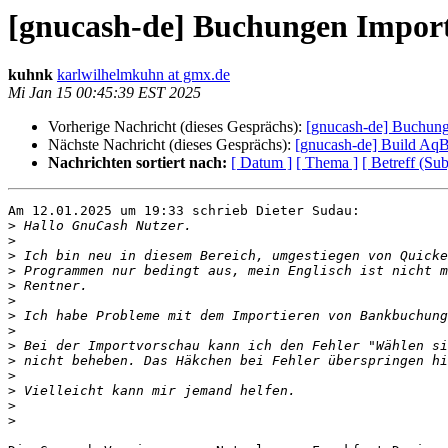
[gnucash-de] Buchungen Import
kuhnk
karlwilhelmkuhn at gmx.de
Mi Jan 15 00:45:39 EST 2025
Vorherige Nachricht (dieses Gesprächs):
[gnucash-de] Buchung
Nächste Nachricht (dieses Gesprächs):
[gnucash-de] Build Aq
Nachrichten sortiert nach:
[ Datum ]
[ Thema ]
[ Betreff (Sub
Am 12.01.2025 um 19:33 schrieb Dieter Sudau:

>
>
>
>
>
>
>
>
>
>
>
>
>
>