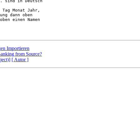
. sind in Deutsch

 Tag Monat Jahr, 

ung dann oben 

oben einen Namen 

en Importieren
Banking from Source?
ject)]
[ Autor ]