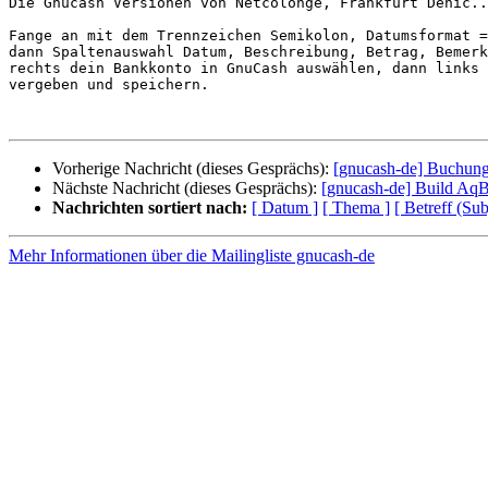
Die Gnucash Versionen von Netcolonge, Frankfurt Denic..
Fange an mit dem Trennzeichen Semikolon, Datumsformat =
dann Spaltenauswahl Datum, Beschreibung, Betrag, Bemerk
rechts dein Bankkonto in GnuCash auswählen, dann links 
vergeben und speichern.

Vorherige Nachricht (dieses Gesprächs):
[gnucash-de] Buchung
Nächste Nachricht (dieses Gesprächs):
[gnucash-de] Build Aq
Nachrichten sortiert nach:
[ Datum ]
[ Thema ]
[ Betreff (Sub
Mehr Informationen über die Mailingliste gnucash-de