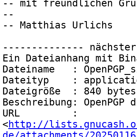
-- mit freundlichen Grüß
-- 

-- Matthias Urlichs

-------------- nächster
Ein Dateianhang mit Bin
Dateiname   : OpenPGP_s
Dateityp    : applicati
Dateigröße  : 840 bytes

Beschreibung: OpenPGP d
URL         : 
<
http://lists.gnucash.o
de/attachments/20250116