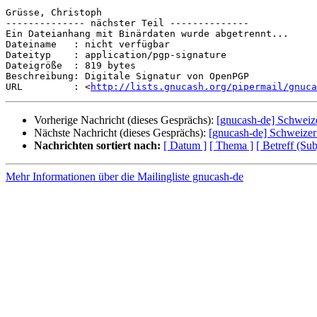
Grüsse, Christoph

-------------- nächster Teil --------------

Ein Dateianhang mit Binärdaten wurde abgetrennt...

Dateiname   : nicht verfügbar

Dateityp    : application/pgp-signature

Dateigröße  : 819 bytes

Beschreibung: Digitale Signatur von OpenPGP

URL         : <
http://lists.gnucash.org/pipermail/gnuca
Vorherige Nachricht (dieses Gesprächs):
[gnucash-de] Schweiz
Nächste Nachricht (dieses Gesprächs):
[gnucash-de] Schweizer
Nachrichten sortiert nach:
[ Datum ]
[ Thema ]
[ Betreff (Sub
Mehr Informationen über die Mailingliste gnucash-de