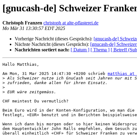
[gnucash-de] Schweizer Franke
Christoph Franzen
christoph at alte-pflasterei.de
Mo Mär 31 13:30:57 EDT 2025
Vorherige Nachricht (dieses Gesprächs):
[gnucash-de] Schweiz
Nächste Nachricht (dieses Gesprächs):
[gnucash-de] Schweizer
Nachrichten sortiert nach:
[ Datum ]
[ Thema ]
[ Betreff (Sub
Hallo Matthias,

Am Mon, 31 Mar 2025 14:47:30 +0200 schrieb 
matthias at 
>
>
>
>
CHF meintest Du vermutlich?

Beim Euro wird in der Konten-Konfiguration, wo man die 
festlegt, «EUR» benutzt und in Berichten beispielsweise
Wenn ich dann bis morgen oder so hier keinen Widerspruc
dem Hauptentwickler John Ralls empfehlen, dem Gesuch zu
überall einheitlich «CHF» für Schweizer Franken zu verw