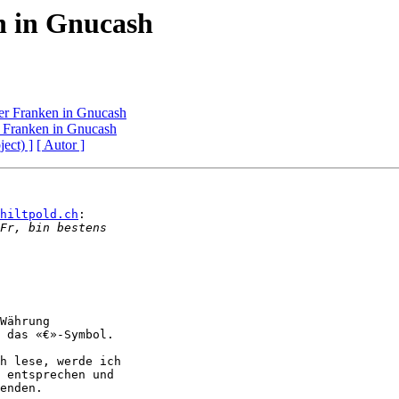
n in Gnucash
er Franken in Gnucash
 Franken in Gnucash
ject) ]
[ Autor ]
hiltpold.ch
:

Währung

 das «€»-Symbol.

h lese, werde ich

 entsprechen und

enden.
