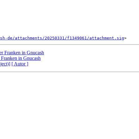
sh-de/attachments/20250331/f1349061/attachment.sig
er Franken in Gnucash
 Franken in Gnucash
ject)]
[ Autor ]