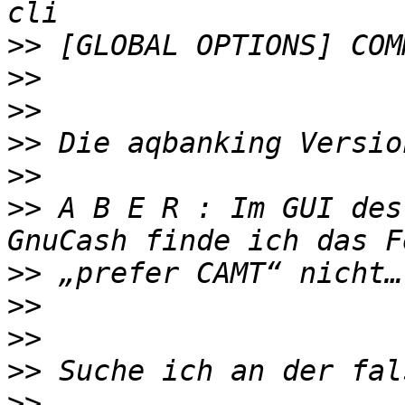
>>
>>
>>
>>
>>
>>
 A B E R : Im GUI des
>>
>>
>>
>>
>>