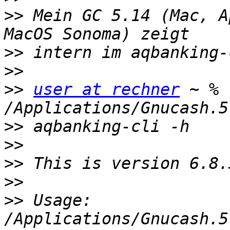
>>
 Mein GC 5.14 (Mac, A
>>
>>
>>
user at rechner
 ~ % 
>>
>>
>>
>>
>>
 Usage: 
/Applications/Gnucash.5