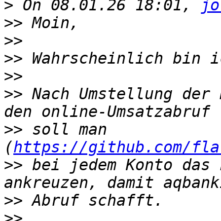
>
 On 08.01.26 18:01, 
jo
>>
>>
>>
>>
>>
 Nach Umstellung der 
>>
 soll man 
(
https://github.com/fla
>>
 bei jedem Konto das 
>>
>>