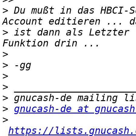
>
 Du mußt in das HBCI-S
>
 ist dann als Letzter 
>
>
>
>
>
>
gnucash-de at gnucash
>
https://lists.gnucash.