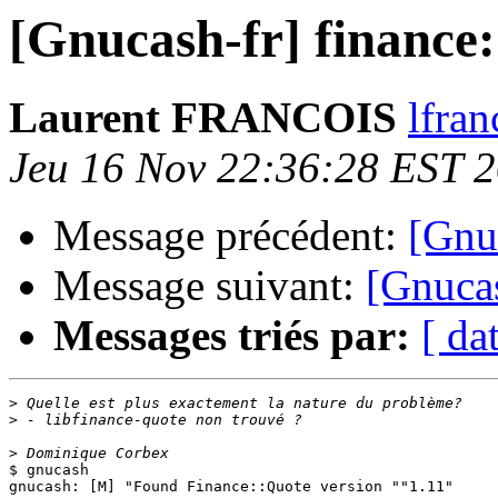
[Gnucash-fr] finance
Laurent FRANCOIS
lfran
Jeu 16 Nov 22:36:28 EST 
Message précédent:
[Gnuc
Message suivant:
[Gnucas
Messages triés par:
[ da
>
>
>
$ gnucash

gnucash: [M] "Found Finance::Quote version ""1.11"
