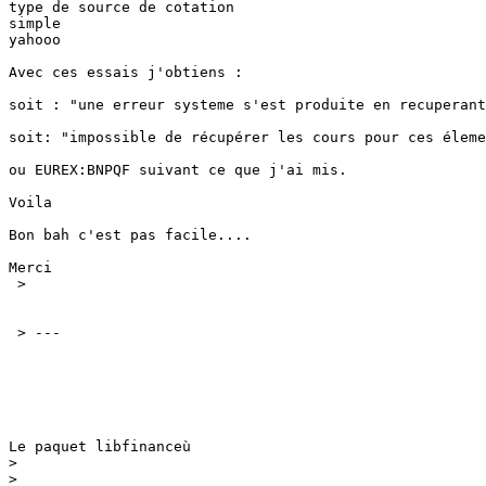
type de source de cotation

simple

yahooo

Avec ces essais j'obtiens :

soit : "une erreur systeme s'est produite en recuperant
soit: "impossible de récupérer les cours pour ces éleme
ou EUREX:BNPQF suivant ce que j'ai mis.

Voila

Bon bah c'est pas facile....

Merci

 >

 > ---

Le paquet libfinanceù

>
>