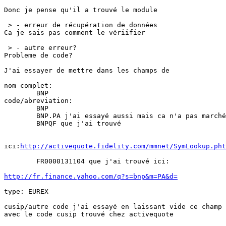
Donc je pense qu'il a trouvé le module

 > - erreur de récupération de données

Ca je sais pas comment le vériifier

 > - autre erreur?

Probleme de code?

J'ai essayer de mettre dans les champs de

nom complet:

  	BNP

code/abreviation:

	BNP

	BNP.PA j'ai essayé aussi mais ca n'a pas marché. J'

	BNPQF que j'ai trouvé

ici:
http://activequote.fidelity.com/mmnet/SymLookup.pht
	FR0000131104 que j'ai trouvé ici:

http://fr.finance.yahoo.com/q?s=bnp&m=PA&d=
type: EUREX

cusip/autre code j'ai essayé en laissant vide ce champ 
avec le code cusip trouvé chez activequote
