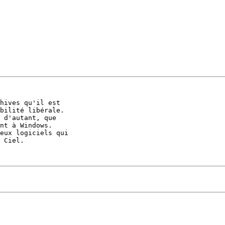
hives qu'il est 

bilité libérale. 

 d'autant, que 

nt à Windows. 

eux logiciels qui 

 Ciel.
