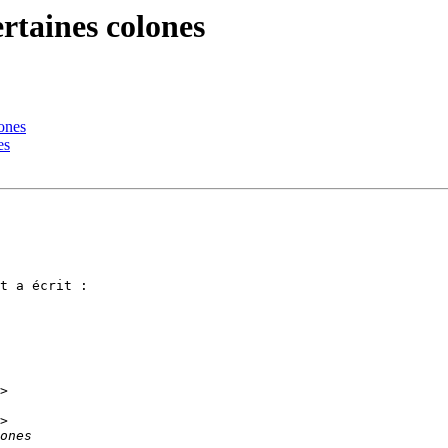
rtaines colones
lones
es
t a écrit :
