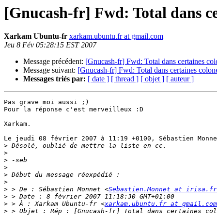
[Gnucash-fr] Fwd: Total dans ce
Xarkam Ubuntu-fr
xarkam.ubuntu.fr at gmail.com
Jeu 8 Fév 05:28:15 EST 2007
Message précédent:
[Gnucash-fr] Fwd: Total dans certaines co
Message suivant:
[Gnucash-fr] Fwd: Total dans certaines colon
Messages triés par:
[ date ]
[ thread ]
[ objet ]
[ auteur ]
Pas grave moi aussi ;)

Pour la réponse c'est merveilleux :D

Xarkam.

Le jeudi 08 février 2007 à 11:19 +0100, Sébastien Monne
>
>
>
>
>
>
>
 > De : Sébastien Monnet <
Sebastien.Monnet at irisa.fr
>
>
 > À : Xarkam Ubuntu-fr <
xarkam.ubuntu.fr at gmail.com
>