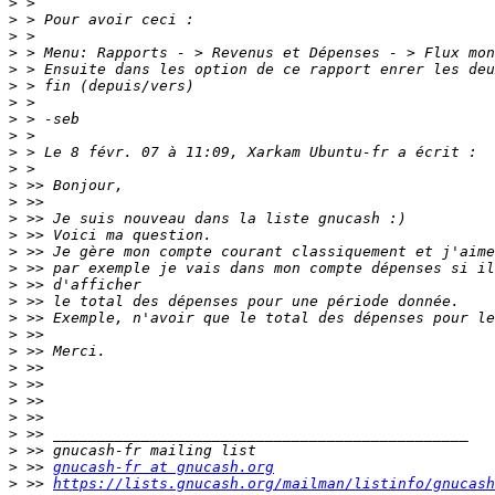
>
>
>
>
>
>
>
>
>
>
>
>
>
>
>
>
>
>
>
>
>
>
>
>
>
>
>
>
>
 >> 
gnucash-fr at gnucash.org
>
 >> 
https://lists.gnucash.org/mailman/listinfo/gnucash