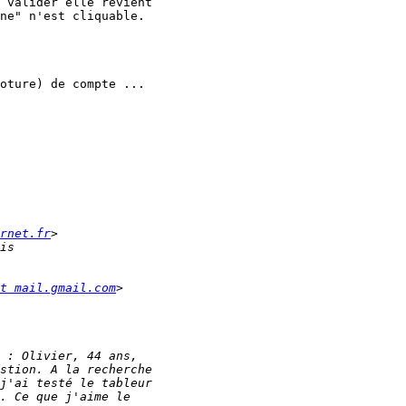
 valider elle revient

ne" n'est cliquable.

oture) de compte ...

rnet.fr
t mail.gmail.com