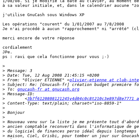
1/08/08. Si je modifie la date au clavier, au moment de
à sa valeur initiale, et, dans le calendrier aucune "zo
j'utilise GnuCash sous Windows XP

Les opérations "courent" du 1/01/2007 au 7/8/2008

Je n'ai procédé à aucun "rapprochement" ni "arrêté" (cl
merci encore de votre réponse

cordialement

JPe.

ps : ravi que cela fonctionne pour vous ;-)

>
>
>
>
 From: "Olivier ETIENNE" <
olivier-etienne at club-inte
>
>
 To: 
gnucash-fr at gnucash.org
>
>
        <
3b7f6120808121245y4d04c0c8t210c3e897d8e7771 a
>
>
>
>
>
>
>
>