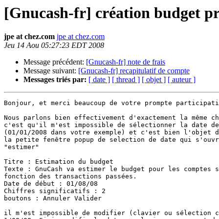
[Gnucash-fr] création budget p
jpe at chez.com
jpe at chez.com
Jeu 14 Aou 05:27:23 EDT 2008
Message précédent:
[Gnucash-fr] note de frais
Message suivant:
[Gnucash-fr] recapitulatif de compte
Messages triés par:
[ date ]
[ thread ]
[ objet ]
[ auteur ]
Bonjour, et merci beaucoup de votre prompte participati
Nous parlons bien effectivement d'exactement la même ch
c'est qu'il m'est impossible de sélectionner la date de
(01/01/2008 dans votre exemple) et c'est bien l'objet d
la petite fenêtre popup de selection de date qui s'ouvr
"estimer"

Titre : Estimation du budget

Texte : GnuCash va estimer le budget pour les comptes s
fonction des transactions passées.

Date de début : 01/08/08

Chiffres significatifs : 2

boutons : Annuler Valider

il m'est impossible de modifier (clavier ou sélection c