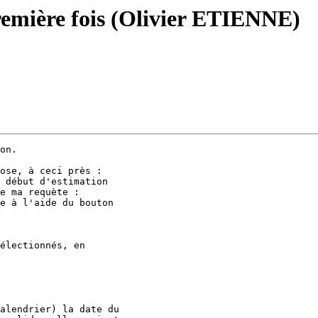
remière fois (Olivier ETIENNE)
on.

ose, à ceci près :

 début d'estimation

e ma requète :

e à l'aide du bouton

électionnés, en

alendrier) la date du
